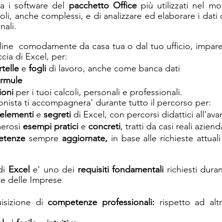
a i software del 
pacchetto Office
 più utilizzati nel m
oli, anche complessi, e di analizzare ed elaborare i dati d
nali.
line  comodamente da casa tua o dal tuo ufficio, imparera
ccia di Excel, per:
rtelle
 e 
fogli
 di lavoro, anche come banca dati
ormule
ioni
 per i tuoi calcoli, personali e professionali.
nista ti accompagnera' durante tutto il percorso per:
elementi 
e 
segreti 
di Excel, con percorsi didattici all'av
erosi 
esempi pratici
 e 
concreti
, tratti da casi reali aziend
etenze
 sempre 
aggiornate,
 in base alle richieste attua
i 
Excel
 e' uno dei 
requisiti fondamentali
 richiesti dura
te delle Imprese
uisizione di 
competenze professionali:
 rispetto ad alt