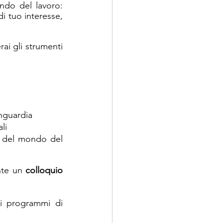
ondo del lavoro: 
i tuo interesse, 
i gli strumenti 
anguardia
ali
li del mondo del 
nte un 
colloquio
ri programmi di 