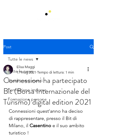
Post
Tutte le news
Elisa Maggi
Tutte le news
17 mag 2021
Tempo di lettura: 1 min
Connessioni ha partecipato
Bandi investimenti
Bit (Borsa Internazionale del
Formazione imprese
Turismo) digital edition 2021
Formazione persone
Connessioni quest'anno ha deciso 
di rappresentare, presso il Bit di 
Milano, il 
Casentino
 e il suo ambito 
turistico !