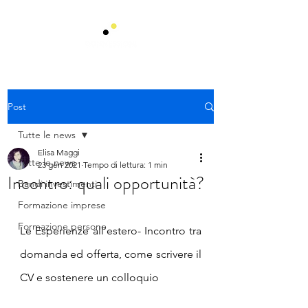
Post
Tutte le news
Elisa Maggi
Tutte le news
23 gen 2021
Tempo di lettura: 1 min
Incontro: quali opportunità?
Bandi investimenti
Formazione imprese
Formazione persone
Le Esperienze all’estero- Incontro tra 
domanda ed offerta, come scrivere il 
CV e sostenere un colloquio