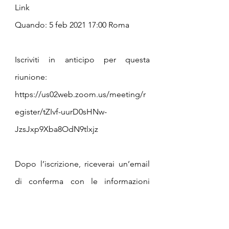
Link 
Quando: 5 feb 2021 17:00 Roma 
Iscriviti in anticipo per questa 
riunione:
https://us02web.zoom.us/meeting/r
egister/tZIvf-uurD0sHNw-
JzsJxp9Xba8OdN9tlxjz 
Dopo l’iscrizione, riceverai un’email 
di conferma con le informazioni 
necessarie per entrare nella riunione.